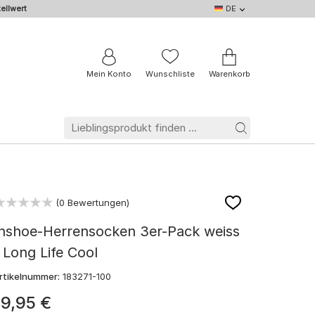
ellwert
DE
DE
EN
IT
NL
BE
FR
Mein Konto
Wunschliste
Warenkorb
(0 Bewertungen)
Inshoe-Herrensocken 3er-Pack weiss
 Long Life Cool
rtikelnummer:
183271-100
19
,
95
€