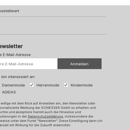
bestellwert
ewsletter
re E-Mail-Adresse
Ihre Url
Anmelden
 bin interessiert an:
Damenmode
Herrenmode
Kindermode
ADIDAS
 willige mit dem Klick auf Anmelden ein, den Newsletter oder
rsonalisierte Werbung der SCHIESSER GmbH zu erhalten und
chte und akzeptiere hiermit auch die Hinweise und
äuterungen in der
Datenschutzerklärung
, insbesondere die
weise unter dem Punkt "Newsletter". Diese Einwilligung kann ich
erzeit mit Wirkung für die Zukunft widerrufen.