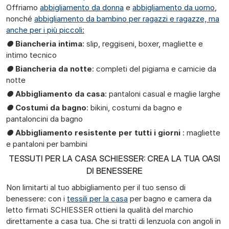
Offriamo
abbigliamento da donna
e
abbigliamento da uomo
,
nonché
abbigliamento da bambino per ragazzi e ragazze, ma
anche per i più piccoli:
●
Biancheria intima
: slip, reggiseni, boxer, magliette e
intimo tecnico
●
Biancheria da notte
: completi del pigiama e camicie da
notte
●
Abbigliamento da casa
: pantaloni casual e maglie larghe
●
Costumi da bagno
: bikini, costumi da bagno e
pantaloncini da bagno
●
Abbigliamento resistente per tutti i giorni
: magliette
e pantaloni per bambini
TESSUTI PER LA CASA SCHIESSER: CREA LA TUA OASI
DI BENESSERE
Non limitarti al tuo abbigliamento per il tuo senso di
benessere: con i
tessili per la casa
per bagno e camera da
letto firmati SCHIESSER ottieni la qualità del marchio
direttamente a casa tua. Che si tratti di lenzuola con angoli in