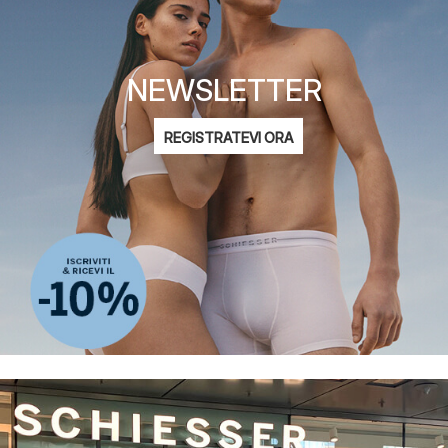
NEWSLETTER
Indirizzo
REGISTRATEVI ORA
e-
Mi interessa:
mail
Moda femminile
Moda maschile
Moda bambini
ADIDAS
informativa sulla privacy