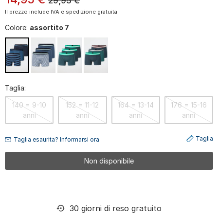
29,95
€
Il prezzo include IVA e spedizione gratuita.
Colore:
assortito 7
Taglia:
140 = 9-10
152 = 11-12
164 = 13-14
176 = 15-16
anni
anni
anni
anni
Taglia
Taglia esaurita? Informarsi ora
Non disponibile
30 giorni di reso gratuito