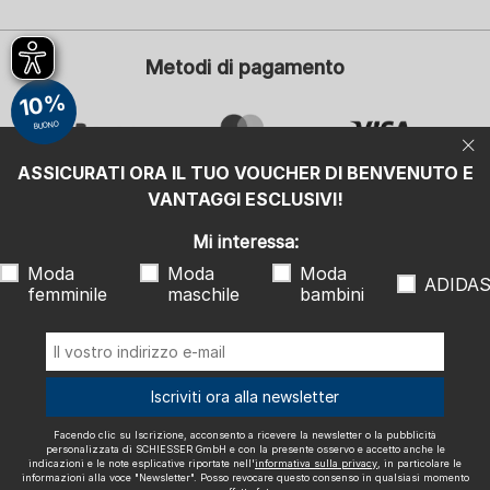
Il vostro indirizzo e-mail
Il v
Metodi di pagamento
Iscrizione
10%
Mi interessa:
BUONO
Moda femminile
Moda maschile
ASSICURATI ORA IL TUO VOUCHER DI BENVENUTO E
Moda bambini
ADIDAS
VANTAGGI ESCLUSIVI!
Facendo clic su Iscrizione, acconsento a ricevere la newsletter o la
Mi interessa:
pubblicità personalizzata di SCHIESSER GmbH e con la presente
osservo e accetto anche le indicazioni e le note esplicative riportate
Moda
Moda
Moda
nell'
informativa sulla privacy
, in particolare le informazioni alla voce
ADIDA
"Newsletter". Posso revocare questo consenso in qualsiasi momento
femminile
maschile
bambini
con effetto futuro.
Spediamo con
Iscriviti ora alla newsletter
Facendo clic su Iscrizione, acconsento a ricevere la newsletter o la pubblicità
personalizzata di SCHIESSER GmbH e con la presente osservo e accetto anche le
Note legali
Condizioni generali di contratto
Diritto di recesso
indicazioni e le note esplicative riportate nell'
informativa sulla privacy
, in particolare le
informazioni alla voce "Newsletter". Posso revocare questo consenso in qualsiasi momento
Protezione dei dati
Accessibility