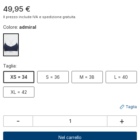
49
,
95
€
Il prezzo include IVA e spedizione gratuita.
Colore:
admiral
Taglia:
XS = 34
S = 36
M = 38
L = 40
XL = 42
Taglia
-
+
Nel carrello