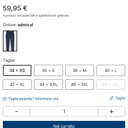
59
,
95
€
Il prezzo include IVA e spedizione gratuita.
Colore:
admiral
Taglia:
34 = XS
36 = S
38 = M
40 = L
42 = XL
44 = XXL
46 = 3XL
48 = 4XL
Taglia
Taglia esaurita? Informarsi ora
-
+
Nel carrello