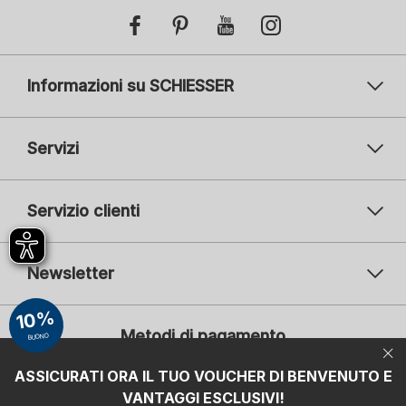
Informazioni su SCHIESSER
Servizi
Servizio clienti
Newsletter
Il vostro indirizzo e-mail
10%
Il v
Metodi di pagamento
BUONO
Iscrizione
ASSICURATI ORA IL TUO VOUCHER DI BENVENUTO E
Mi interessa:
VANTAGGI ESCLUSIVI!