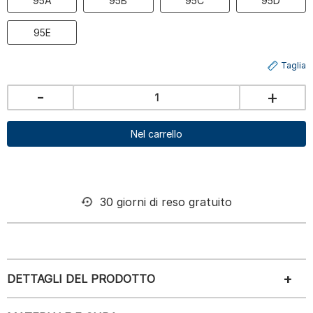
95A
95B
95C
95D
95E
Taglia
-
+
Nel carrello
30 giorni di reso gratuito
DETTAGLI DEL PRODOTTO