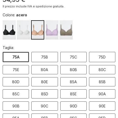
Il prezzo include IVA e spedizione gratuita.
Colore:
acero
Taglia:
75A
75B
75C
75D
75E
80A
80B
80C
80D
80E
85A
85B
85C
85D
85E
90A
90B
90C
90D
90E