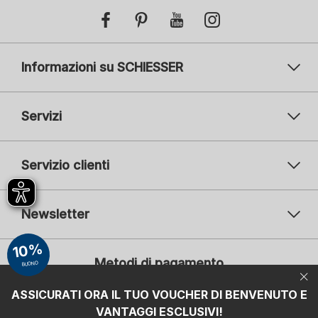
Informazioni su SCHIESSER
Servizi
Servizio clienti
Newsletter
Il vostro indirizzo e-mail
10%
Il v
Metodi di pagamento
BUONO
Iscrizione
ASSICURATI ORA IL TUO VOUCHER DI BENVENUTO E
Mi interessa:
VANTAGGI ESCLUSIVI!