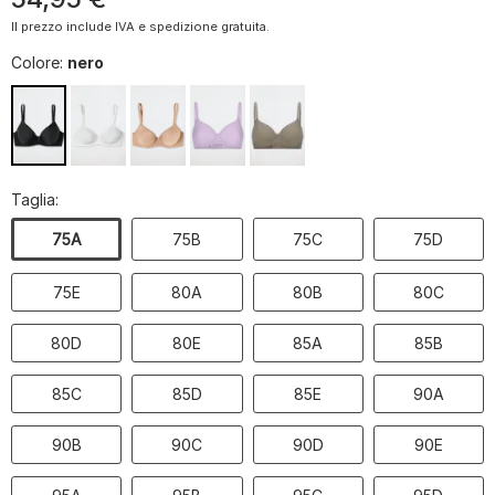
Il prezzo include IVA e spedizione gratuita.
Colore:
nero
Taglia:
75A
75B
75C
75D
75E
80A
80B
80C
80D
80E
85A
85B
85C
85D
85E
90A
90B
90C
90D
90E