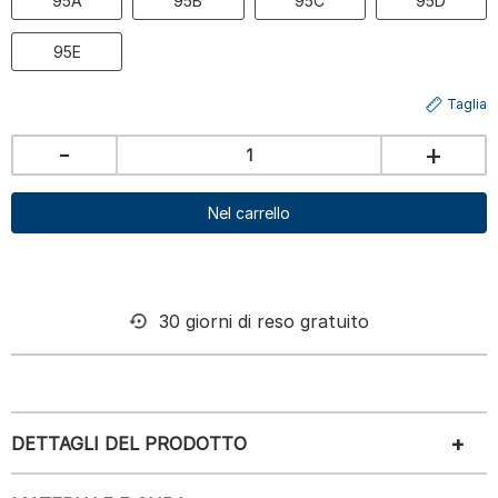
95A
95B
95C
95D
95E
Taglia
-
+
Nel carrello
30 giorni di reso gratuito
DETTAGLI DEL PRODOTTO