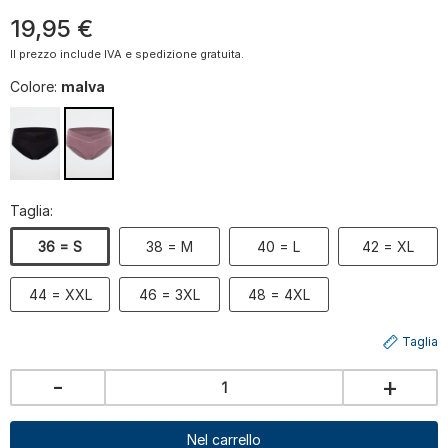
19
,
95
€
Il prezzo include IVA e spedizione gratuita.
Colore:
malva
Taglia:
36 = S
38 = M
40 = L
42 = XL
44 = XXL
46 = 3XL
48 = 4XL
Taglia
-
+
Nel carrello