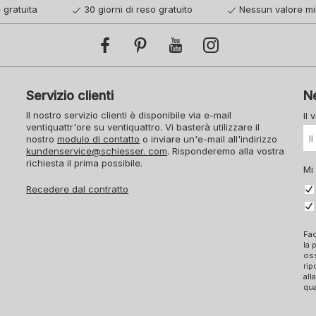
 gratuita
30 giorni di reso gratuito
Nessun valore mi
Servizio clienti
N
Il nostro servizio clienti è disponibile via e-mail
Il 
ventiquattr'ore su ventiquattro. Vi basterà utilizzare il
nostro
modulo di contatto
o inviare un'e-mail all'indirizzo
kundenservice@schiesser. com
. Risponderemo alla vostra
richiesta il prima possibile.
Mi
Recedere dal contratto
Fac
la 
oss
rip
all
qua