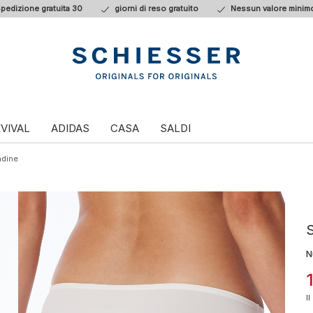
pedizione gratuita 30
giorni di reso gratuito
Nessun valore minimo
VIVAL
ADIDAS
CASA
SALDI
ndine
S
N
I