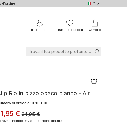
 d'ordine
IT
IT
DE
EN
NL
BE
FR
Il mio account
Lista dei desideri
Carrello
lip Rio in pizzo opaco bianco - Air
umero di articolo:
181131-100
11
,
95
€
24,95
€
l prezzo include IVA e spedizione gratuita.