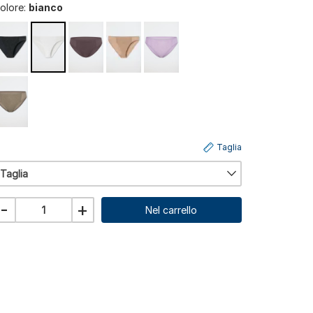
olore:
bianco
Taglia
Taglia
-
+
Nel carrello