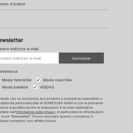
nimo d'ordine
ewsletter
vostro indirizzo e-mail
Il vostro Url
Iscrizione
 interessa:
Moda femminile
Moda maschile
Moda bambini
ADIDAS
endo clic su Iscrizione, acconsento a ricevere la newsletter o
pubblicità personalizzata di SCHIESSER GmbH e con la presente
ervo e accetto anche le indicazioni e le note esplicative
ortate nell'
informativa sulla privacy
, in particolare le informazioni
a voce "Newsletter". Posso revocare questo consenso in
lsiasi momento con effetto futuro.