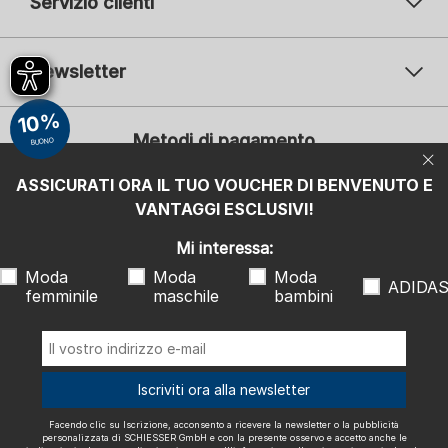
Servizio clienti
Newsletter
Il vostro indirizzo e-mail
10%
Il v
Metodi di pagamento
BUONO
Iscrizione
ASSICURATI ORA IL TUO VOUCHER DI BENVENUTO E
Mi interessa:
VANTAGGI ESCLUSIVI!
Moda femminile
Moda maschile
Moda bambini
ADIDAS
Mi interessa:
Moda
Moda
Moda
Facendo clic su Iscrizione, acconsento a ricevere la newsletter o la
ADIDA
femminile
maschile
bambini
pubblicità personalizzata di SCHIESSER GmbH e con la presente
osservo e accetto anche le indicazioni e le note esplicative riportate
nell'
informativa sulla privacy
, in particolare le informazioni alla voce
"Newsletter". Posso revocare questo consenso in qualsiasi momento
con effetto futuro.
Spediamo con
Iscriviti ora alla newsletter
Facendo clic su Iscrizione, acconsento a ricevere la newsletter o la pubblicità
personalizzata di SCHIESSER GmbH e con la presente osservo e accetto anche le