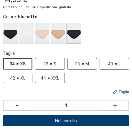
Il prezzo include IVA e spedizione gratuita.
Colore:
blu notte
Taglia:
34 = XS
36 = S
38 = M
40 = L
42 = XL
44 = XXL
Taglia
-
+
Nel carrello