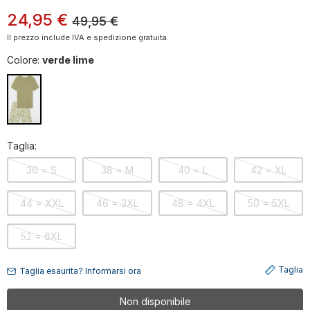
24
,
95
€
49,95
€
Il prezzo include IVA e spedizione gratuita.
Colore:
verde lime
Taglia:
36 = S
38 = M
40 = L
42 = XL
44 = XXL
46 = 3XL
48 = 4XL
50 = 5XL
52 = 6XL
Taglia
Taglia esaurita? Informarsi ora
Non disponibile