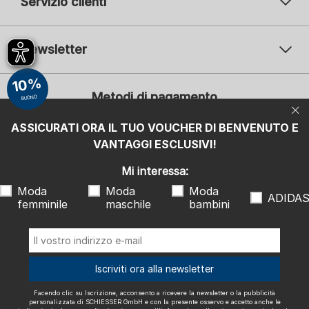
Servizio clienti
Newsletter
Il vostro indirizzo e-mail
10%
Il v
Metodi di pagamento
BUONO
Iscrizione
ASSICURATI ORA IL TUO VOUCHER DI BENVENUTO E
Mi interessa:
VANTAGGI ESCLUSIVI!
Moda femminile
Moda maschile
Moda bambini
ADIDAS
Mi interessa:
Moda
Moda
Moda
Facendo clic su Iscrizione, acconsento a ricevere la newsletter o la
ADIDA
femminile
maschile
bambini
pubblicità personalizzata di SCHIESSER GmbH e con la presente
osservo e accetto anche le indicazioni e le note esplicative riportate
nell'
informativa sulla privacy
, in particolare le informazioni alla voce
"Newsletter". Posso revocare questo consenso in qualsiasi momento
con effetto futuro.
Spediamo con
Iscriviti ora alla newsletter
Facendo clic su Iscrizione, acconsento a ricevere la newsletter o la pubblicità
personalizzata di SCHIESSER GmbH e con la presente osservo e accetto anche le