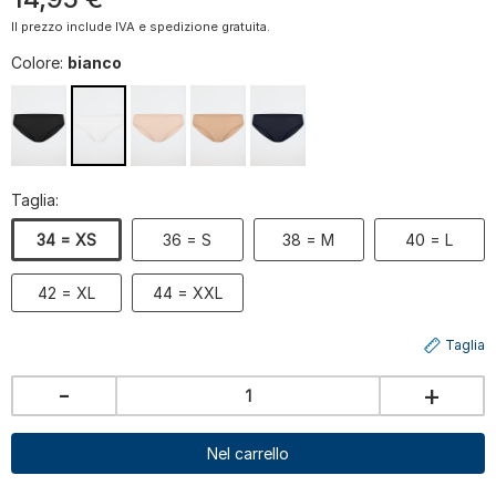
Il prezzo include IVA e spedizione gratuita.
Colore:
bianco
Taglia:
34 = XS
36 = S
38 = M
40 = L
42 = XL
44 = XXL
Taglia
-
+
Nel carrello