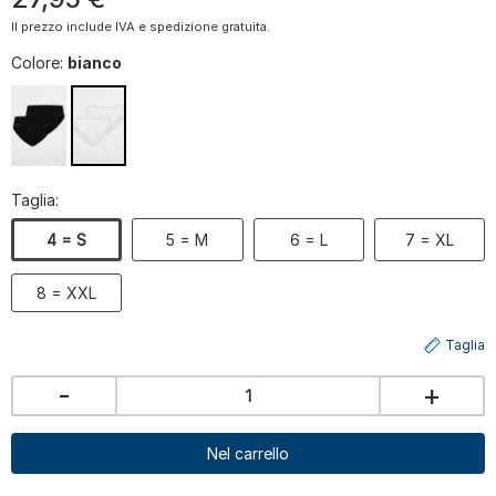
Il prezzo include IVA e spedizione gratuita.
Colore:
bianco
Taglia:
4 = S
5 = M
6 = L
7 = XL
8 = XXL
Taglia
-
+
Nel carrello