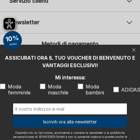
Servizio clienti
Newsletter
Il vostro indirizzo e-mail
10%
Il v
Metodi di pagamento
BUONO
Iscrizione
ASSICURATI ORA IL TUO VOUCHER DI BENVENUTO E
Mi interessa:
VANTAGGI ESCLUSIVI!
Moda femminile
Moda maschile
Moda bambini
ADIDAS
Mi interessa:
Moda
Moda
Moda
Facendo clic su Iscrizione, acconsento a ricevere la newsletter o la
ADIDA
femminile
maschile
bambini
pubblicità personalizzata di SCHIESSER GmbH e con la presente
osservo e accetto anche le indicazioni e le note esplicative riportate
nell'
informativa sulla privacy
, in particolare le informazioni alla voce
"Newsletter". Posso revocare questo consenso in qualsiasi momento
con effetto futuro.
Spediamo con
Iscriviti ora alla newsletter
Facendo clic su Iscrizione, acconsento a ricevere la newsletter o la pubblicità
personalizzata di SCHIESSER GmbH e con la presente osservo e accetto anche le