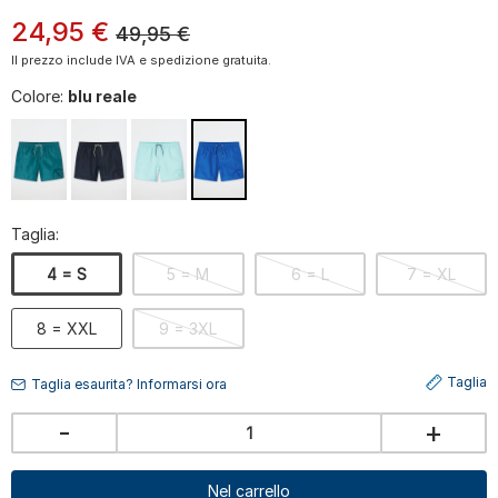
24
,
95
€
49,95
€
Il prezzo include IVA e spedizione gratuita.
Colore:
blu reale
Taglia:
4 = S
5 = M
6 = L
7 = XL
8 = XXL
9 = 3XL
Taglia
Taglia esaurita? Informarsi ora
-
+
Nel carrello