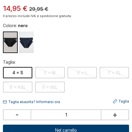
14
,
95
€
29,95
€
Il prezzo include IVA e spedizione gratuita.
Colore:
nero
Taglia:
4 = S
5 = M
6 = L
7 = XL
8 = XXL
9 = 3XL
Taglia
Taglia esaurita? Informarsi ora
-
+
Nel carrello