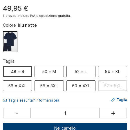
49
,
95
€
Il prezzo include IVA e spedizione gratuita.
Colore:
blu notte
Taglia:
48 = S
50 = M
52 = L
54 = XL
56 = XXL
58 = 3XL
60 = 4XL
62 = 5XL
Taglia
Taglia esaurita? Informarsi ora
-
+
Nel carrello