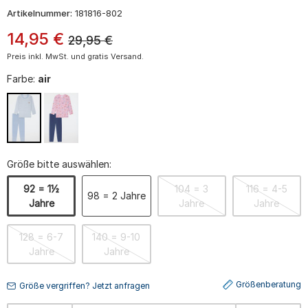
Artikelnummer:
181816-802
14
,
95
€
29,95
€
Preis inkl. MwSt. und gratis Versand.
Farbe:
air
Größe bitte auswählen:
92 = 1½
104 = 3
116 = 4-5
98 = 2 Jahre
Jahre
Jahre
Jahre
128 = 6-7
140 = 9-10
Jahre
Jahre
Größenberatung
Größe vergriffen? Jetzt anfragen