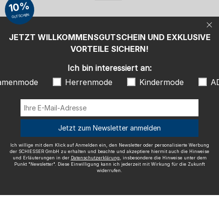
10%
personalisierte Werbung der SCHIESSER GmbH zu erhalten und
beachte und akzeptiere hiermit auch die Hinweise und Erläuterungen in
GUTSCHEIN
der
Datenschutzerklärung
, insbesondere die Hinweise unter dem Punkt
"Newsletter". Diese Einwilligung kann ich jederzeit mit Wirkung für die
Zukunft widerrufen.
JETZT WILLKOMMENSGUTSCHEIN UND EXKLUSIVE
Wir versenden mit
VORTEILE SICHERN!
Ich bin interessiert an:
amenmode
Herrenmode
Kindermode
A
Ausgezeichnete Qualität
Jetzt zum Newsletter anmelden
Ich willige mit dem Klick auf Anmelden ein, den Newsletter oder personalisierte Werbung
der SCHIESSER GmbH zu erhalten und beachte und akzeptiere hiermit auch die Hinweise
und Erläuterungen in der
Datenschutzerklärung
, insbesondere die Hinweise unter dem
Mehr Informationen zu unseren Bewertungen
Punkt "Newsletter". Diese Einwilligung kann ich jederzeit mit Wirkung für die Zukunft
widerrufen.
Impressum
AGB
Widerrufsrecht
Datenschutz
Barrierefreiheit
© SCHIESSER 2026.