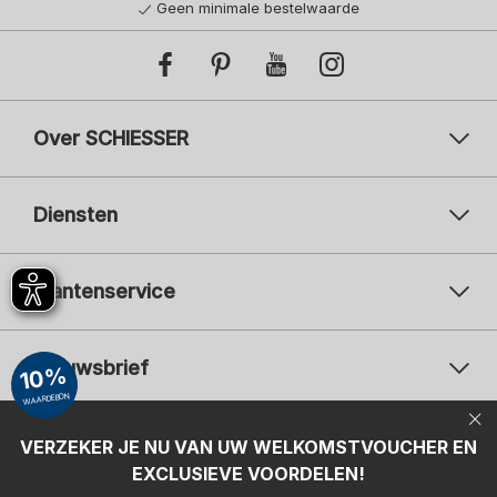
Geen minimale bestelwaarde
Over SCHIESSER
Diensten
Klantenservice
Nieuwsbrief
10%
WAARDEBON
Uw e-mailadres
Uw 
Betaalwijzen
VERZEKER JE NU VAN UW WELKOMSTVOUCHER EN
Aanmelden
EXCLUSIEVE VOORDELEN!