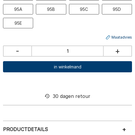
95A
95B
95C
95D
95E
Maatadvies
-
+
in winkelmand
30 dagen retour
PRODUCTDETAILS