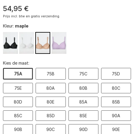
54
,
95
€
Prijs incl. btw en gratis verzending.
Kleur:
maple
Kies de maat:
75A
75B
75C
75D
75E
80A
80B
80C
80D
80E
85A
85B
85C
85D
85E
90A
90B
90C
90D
90E