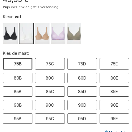
Prijs incl. btw en gratis verzending.
Kleur:
wit
Kies de maat:
75B
75C
75D
75E
80B
80C
80D
80E
85B
85C
85D
85E
90B
90C
90D
90E
95B
95C
95D
95E