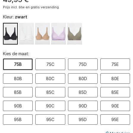
Prijs incl. btw en gratis verzending.
Kleur:
zwart
Kies de maat:
75B
75C
75D
75E
80B
80C
80D
80E
85B
85C
85D
85E
90B
90C
90D
90E
95B
95C
95D
95E