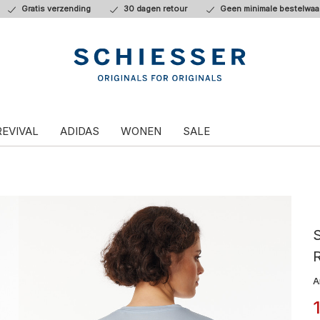
Gratis verzending
30 dagen retour
Geen minimale bestelwaa
REVIVAL
ADIDAS
WONEN
SALE
S
R
A