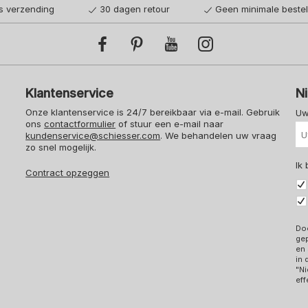
is verzending
30 dagen retour
Geen minimale beste
Klantenservice
N
Onze klantenservice is 24/7 bereikbaar via e-mail. Gebruik
Uw
ons
contactformulier
of stuur een e-mail naar
kundenservice@schiesser.com
. We behandelen uw vraag
zo snel mogelijk.
Ik
Contract opzeggen
Doo
ge
en 
in
"Ni
eff