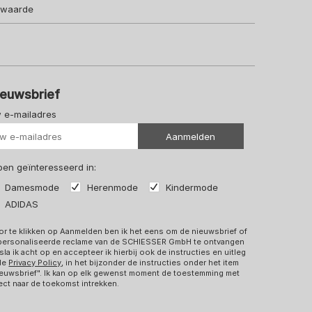
lwaarde
ieuwsbrief
 e-mailadres
Uw url
Aanmelden
 ben geïnteresseerd in:
Damesmode
Herenmode
Kindermode
ADIDAS
r te klikken op Aanmelden ben ik het eens om de nieuwsbrief of
personaliseerde reclame van de SCHIESSER GmbH te ontvangen
sla ik acht op en accepteer ik hierbij ook de instructies en uitleg
 de
Privacy Policy
, in het bijzonder de instructies onder het item
euwsbrief". Ik kan op elk gewenst moment de toestemming met
ect naar de toekomst intrekken.