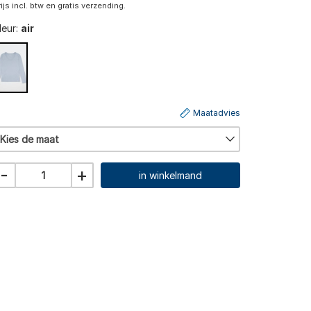
rijs incl. btw en gratis verzending.
leur:
air
Maatadvies
Kies de maat
-
+
in winkelmand