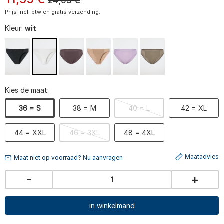
24,95
€
Prijs incl. btw en gratis verzending.
Kleur:
wit
Kies de maat:
36 = S
38 = M
40 = L
42 = XL
44 = XXL
46 = 3XL
48 = 4XL
Maatadvies
Maat niet op voorraad? Nu aanvragen
-
+
in winkelmand