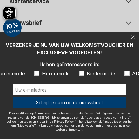
Klantenservice
Nieuwsbrief
10%
WAARDEBON
Uw e-mailadres
Uw 
Betaalwijzen
VERZEKER JE NU VAN UW WELKOMSTVOUCHER EN
Aanmelden
EXCLUSIEVE VOORDELEN!
Ik ben geïnteresseerd in:
Ik ben geïnteresseerd in:
Damesmode
Herenmode
Kindermode
amesmode
Herenmode
Kindermode
AD
ADIDAS
Door te klikken op Aanmelden ben ik het eens om de nieuwsbrief of
gepersonaliseerde reclame van de SCHIESSER GmbH te ontvangen en
sla ik acht op en accepteer ik hierbij ook de instructies en uitleg in de
Wij bezorgen met
Schrijf je nu in op de nieuwsbrief
Privacy Policy
, in het bijzonder de instructies onder het item
"Nieuwsbrief". Ik kan op elk gewenst moment de toestemming met
effect naar de toekomst intrekken.
Door te klikken op Aanmelden ben ik het eens om de nieuwsbrief of gepersonaliseerde
reclame van de SCHIESSER GmbH te ontvangen en sla ik acht op en accepteer ik hierbij
ook de instructies en uitleg in de
Privacy Policy
, in het bijzonder de instructies onder het
item "Nieuwsbrief". Ik kan op elk gewenst moment de toestemming met effect naar de
toekomst intrekken.