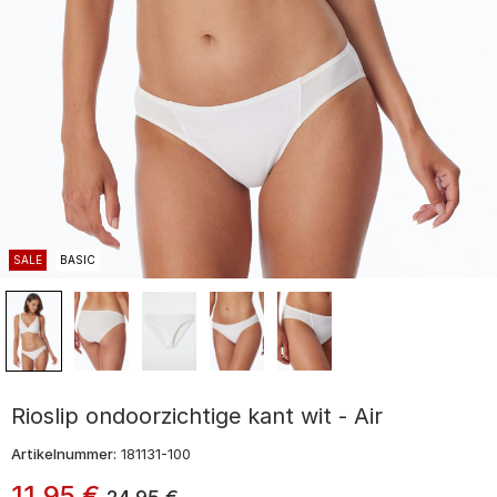
SALE
BASIC
Rioslip ondoorzichtige kant wit - Air
Artikelnummer:
181131-100
11
,
95
€