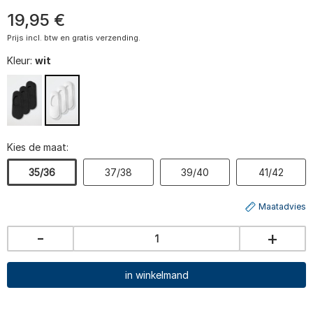
19
,
95
€
Prijs incl. btw en gratis verzending.
Kleur:
wit
Kies de maat:
35/36
37/38
39/40
41/42
Maatadvies
-
+
in winkelmand