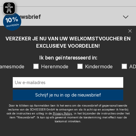
Nieuwsbrief
10%
WAARDEBON
Uw e-mailadres
Uw 
Betaalwijzen
VERZEKER JE NU VAN UW WELKOMSTVOUCHER EN
Aanmelden
EXCLUSIEVE VOORDELEN!
Ik ben geïnteresseerd in:
Ik ben geïnteresseerd in:
Damesmode
Herenmode
Kindermode
amesmode
Herenmode
Kindermode
AD
ADIDAS
Door te klikken op Aanmelden ben ik het eens om de nieuwsbrief of
gepersonaliseerde reclame van de SCHIESSER GmbH te ontvangen en
sla ik acht op en accepteer ik hierbij ook de instructies en uitleg in de
Wij bezorgen met
Schrijf je nu in op de nieuwsbrief
Privacy Policy
, in het bijzonder de instructies onder het item
"Nieuwsbrief". Ik kan op elk gewenst moment de toestemming met
effect naar de toekomst intrekken.
Door te klikken op Aanmelden ben ik het eens om de nieuwsbrief of gepersonaliseerde
reclame van de SCHIESSER GmbH te ontvangen en sla ik acht op en accepteer ik hierbij
ook de instructies en uitleg in de
Privacy Policy
, in het bijzonder de instructies onder het
item "Nieuwsbrief". Ik kan op elk gewenst moment de toestemming met effect naar de
toekomst intrekken.
Colofon
Algemene voorwaarden
Herroepingsrecht