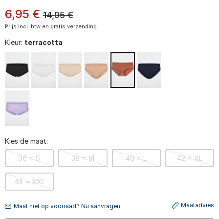
6
,
95
€
14,95
€
Prijs incl. btw en gratis verzending.
Kleur:
terracotta
Kies de maat:
36 = S
38 = M
40 = L
42 = XL
44 = XXL
Maatadvies
Maat niet op voorraad? Nu aanvragen