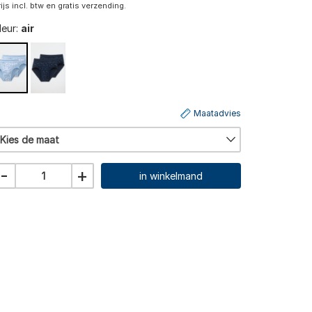
rijs incl. btw en gratis verzending.
leur:
air
Maatadvies
Kies de maat
-
+
in winkelmand