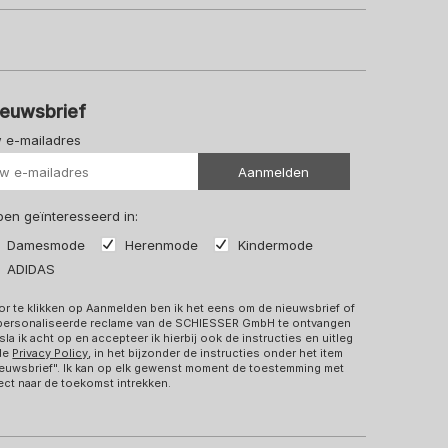
ieuwsbrief
 e-mailadres
Uw url
Aanmelden
 ben geïnteresseerd in:
Damesmode
Herenmode
Kindermode
ADIDAS
r te klikken op Aanmelden ben ik het eens om de nieuwsbrief of
personaliseerde reclame van de SCHIESSER GmbH te ontvangen
sla ik acht op en accepteer ik hierbij ook de instructies en uitleg
 de
Privacy Policy
, in het bijzonder de instructies onder het item
euwsbrief". Ik kan op elk gewenst moment de toestemming met
ect naar de toekomst intrekken.