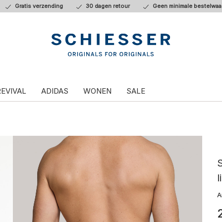
Gratis verzending
30 dagen retour
Geen minimale bestelwaa
REVIVAL
ADIDAS
WONEN
SALE
S
l
A