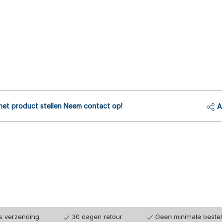
het product stellen Neem contact op!
A
is verzending
30 dagen retour
Geen minimale beste