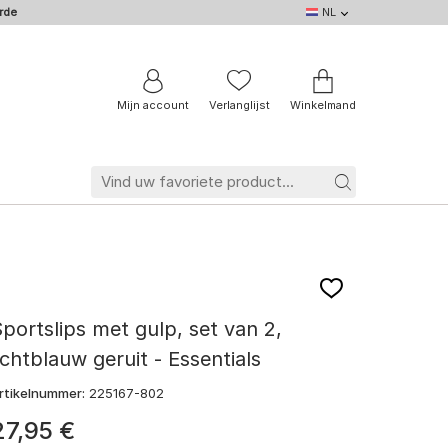
rde
NL
NL
DE
EN
IT
BE
FR
Mijn account
Verlanglijst
Winkelmand
portslips met gulp, set van 2,
ichtblauw geruit - Essentials
rtikelnummer:
225167-802
27
,
95
€