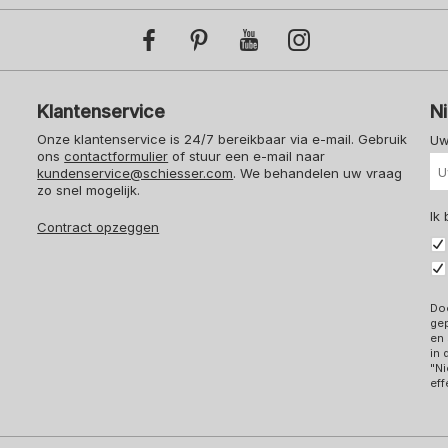
Klantenservice
N
Onze klantenservice is 24/7 bereikbaar via e-mail. Gebruik
Uw
ons
contactformulier
of stuur een e-mail naar
kundenservice@schiesser.com
. We behandelen uw vraag
zo snel mogelijk.
Ik
Contract opzeggen
Doo
ge
en 
in
"Ni
eff