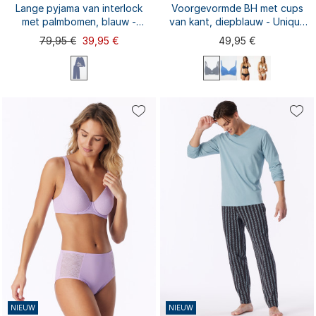
Lange pyjama van interlock
Voorgevormde BH met cups
met palmbomen, blauw -
van kant, diepblauw - Unique
Interlock
Cotton
79,95 €
39,95 €
49,95 €
75D
75A
75B
75C
80A
L
XL
80C
80D
85A
85B
S
M
XXL
80B
5XL
85C
...
3XL
4XL
85D
90A
NIEUW
NIEUW