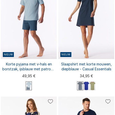
NIEUW
NIEUW
Korte pyjama met v-hals en
Slaapshirt met korte mouwen,
borstzak, ijsblauw met patroon
diepblauw - Casual Essentials
- Comfort Essentials
49,95 €
34,95 €
M
L
XL
XXL
S
M
L
XL
XXL
S
3XL
4XL
5XL
3XL