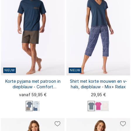
3XL
3XL
4XL
NIEUW
NIEUW
Korte pyjama met patroon in
Shirt met korte mouwen en v-
diepblauw - Comfort
hals, diepblauw - Mix+ Relax
Nightwear
vanaf 59,95 €
29,95 €
S
M
L
XL
XXL
XS
S
XL
M
L