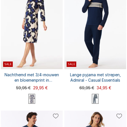
SALE
SALE
Nachthemd met 3/4-mouwen
Lange pyjama met strepen,
en bloemenprint in
Admiral - Casual Essentials
verschillende kleuren - Comfort
59,95 €
29,95 €
69,95 €
34,95 €
Nightwear
S
M
XL
XXL
XL
L
S
M
L
XXL