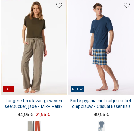
80B
80C
S
M
L
XL
XXL
80D
85A
85B
85C
...
3XL
85D
90A
SALE
NIEUW
Langere broek van geweven
Korte pyjama met ruitjesmotief,
seersucker, jade - Mix+ Relax
diepblauw - Casual Essentials
44,95 €
21,95 €
49,95 €