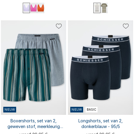
S
M
L
XL
XXL
M
L
XL
S
XXL
3XL
3XL
4XL
NIEUW
NIEUW
BASIC
Boxershorts, set van 2,
Longshorts, set van 2,
geweven stof, meerkleurig
donkerblauw - 95/5
patroon - Boxershorts