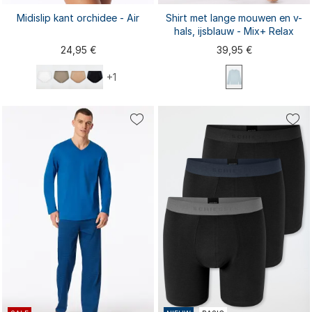
Midislip kant orchidee - Air
Shirt met lange mouwen en v-
hals, ijsblauw - Mix+ Relax
24,95 €
39,95 €
+1
S
M
L
XL
XXL
S
M
L
XL
XXL
3XL
4XL
3XL