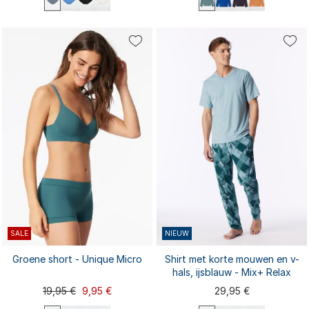
S
M
L
XL
XXL
S
M
L
XL
XXL
3XL
4XL
3XL
SALE
NIEUW
Groene short - Unique Micro
Shirt met korte mouwen en v-
hals, ijsblauw - Mix+ Relax
19,95 €
9,95 €
29,95 €