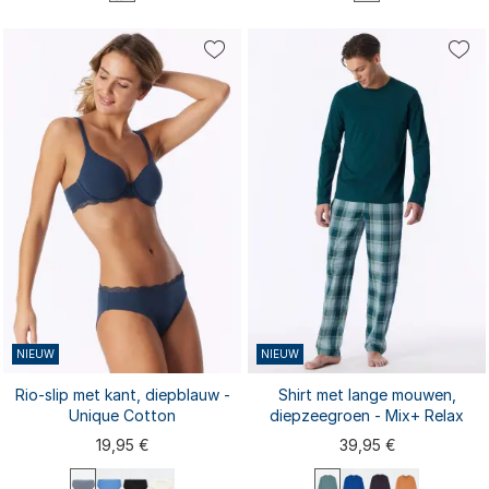
S
M
L
XL
XXL
S
M
XL
L
XXL
3XL
3XL
4XL
NIEUW
NIEUW
Rio-slip met kant, diepblauw -
Shirt met lange mouwen,
Unique Cotton
diepzeegroen - Mix+ Relax
19,95 €
39,95 €