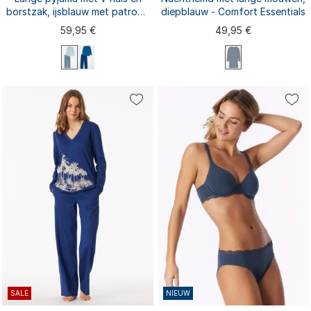
borstzak, ijsblauw met patroon
diepblauw - Comfort Essentials
- Comfort Essentials
59,95 €
49,95 €
S
L
XL
XXL
S
M
L
XL
XXL
M
3XL
3XL
SALE
NIEUW