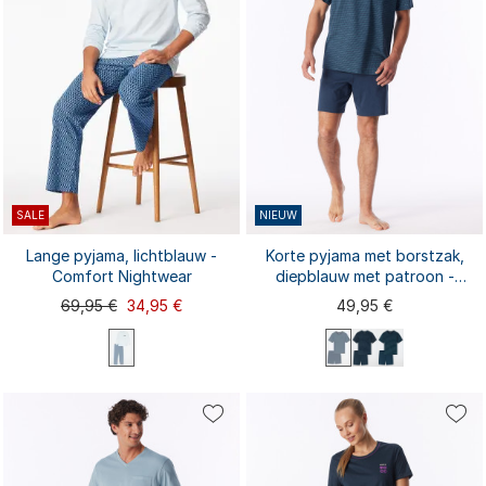
SALE
NIEUW
Lange pyjama, lichtblauw -
Korte pyjama met borstzak,
Comfort Nightwear
diepblauw met patroon -
Comfort Essentials
69,95 €
34,95 €
49,95 €
M extra kort
L extra kort
XL extra kort
M
L
S
XL
XXL
4XL
5XL
S
M
L
XL
XXL
3XL
6XL
3XL