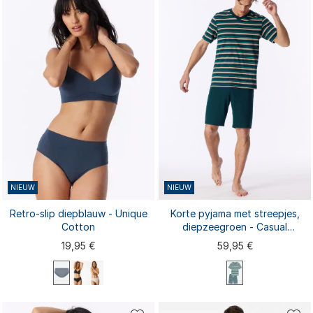
S
M
L
XXL
S
M
L
XL
XL
XXL
3XL
4XL
5XL
6XL
3XL
4XL
5XL
6XL
NIEUW
NIEUW
Retro-slip diepblauw - Unique
Korte pyjama met streepjes,
Cotton
diepzeegroen - Casual
Nightwear
19,95 €
59,95 €