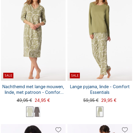
3XL
4XL
5XL
6XL
XXL
3XL
4XL
SALE
SALE
Nachthemd met lange mouwen,
Lange pyjama, linde - Comfort
linde, met patroon - Comfort
Essentials
Essentials
49,95 €
24,95 €
59,95 €
29,95 €