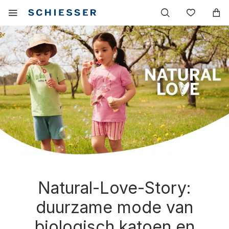
Hoofdnavigatie
Mobiel
Verlang
menu
tonen
Natural-Love-Story:
duurzame mode van
biologisch katoen en