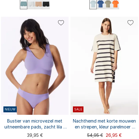
M
XL
S
M
L
XL
XXL
S
L
XXL
3XL
3XL
4XL
NIEUW
SALE
Bustier van microvezel met
Nachthemd met korte mouwen
uitneembare pads, zacht lila -
en strepen, kleur parelmoer -
Invisible Soft
Casual Nightwear
39,95 €
54,95 €
26,95 €