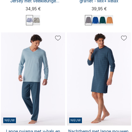
Jersey met veelkleurige
grafiet - Mix+ Relax
bloemenprint - Mix+ Relax
34,95 €
39,95 €
XS
S
M
L
XL
S
M
L
XL
XXL
XXL
3XL
4XL
3XL
NIEUW
NIEUW
Lange pyjama met v-hals en
Nachthemd met lange mouwen,