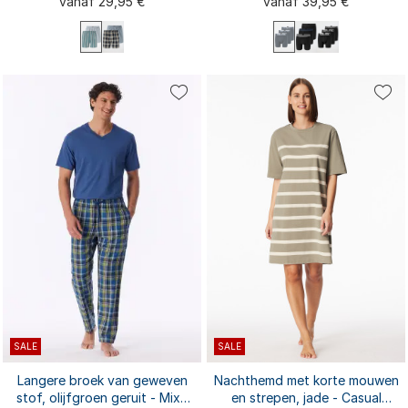
vanaf 29,95 €
vanaf 39,95 €
multipack
S
M
L
XL
XXL
S
M
L
XL
XXL
3XL
4XL
3XL
4XL
SALE
SALE
Langere broek van geweven
Nachthemd met korte mouwen
stof, olijfgroen geruit - Mix+
en strepen, jade - Casual