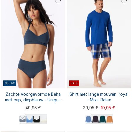
S
XL
S
M
L
XL
XXL
M
L
XXL
3XL
4XL
3XL
NIEUW
SALE
Zachte Voorgevormde Beha
Shirt met lange mouwen, royal
met cup, diepblauw - Unique
- Mix+ Relax
Cotton
49,95 €
39,95 €
19,95 €
75A
75B
75D
80A
75C