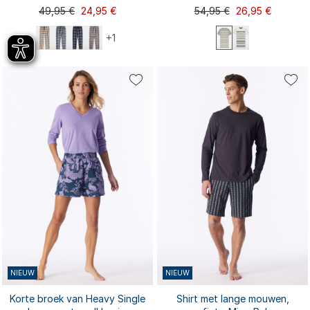
Relax
Nightwear
49,95 €
24,95 €
54,95 €
26,95 €
+1
L
XL
XXL
S
M
L
XL
S
M
XXL
3XL
3XL
4XL
NIEUW
NIEUW
Korte broek van Heavy Single
Shirt met lange mouwen,