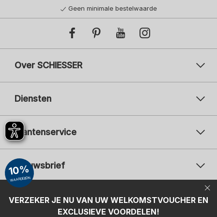
Geen minimale bestelwaarde
Over SCHIESSER
Diensten
Klantenservice
Nieuwsbrief
10%
WAARDEBON
Uw e-mailadres
Uw 
Betaalwijzen
VERZEKER JE NU VAN UW WELKOMSTVOUCHER EN
Aanmelden
EXCLUSIEVE VOORDELEN!