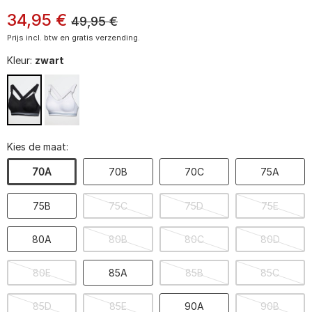
34
,
95
€
49,95
€
Prijs incl. btw en gratis verzending.
Kleur:
zwart
Kies de maat:
70A
70B
70C
75A
75B
75C
75D
75E
80A
80B
80C
80D
80E
85A
85B
85C
85D
85E
90A
90B