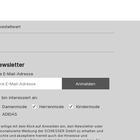
bestellwert
ewsletter
re E-Mail-Adresse
Ihre Url
Anmelden
 bin interessiert an:
Damenmode
Herrenmode
Kindermode
ADIDAS
 willige mit dem Klick auf Anmelden ein, den Newsletter oder
rsonalisierte Werbung der SCHIESSER GmbH zu erhalten und
chte und akzeptiere hiermit auch die Hinweise und