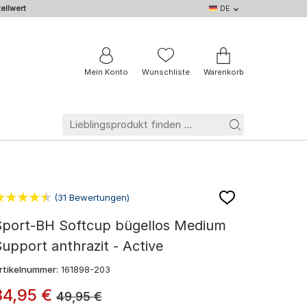
ellwert
DE
DE
EN
IT
NL
BE
FR
Mein Konto
Wunschliste
Warenkorb
(31 Bewertungen)
Sport-BH Softcup bügellos Medium
upport anthrazit - Active
rtikelnummer:
161898-203
34
,
95
€
49,95
€