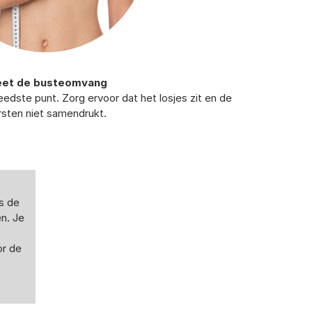
et de busteomvang
eedste punt. Zorg ervoor dat het losjes zit en de
rsten niet samendrukt.
s de
n. Je
or de