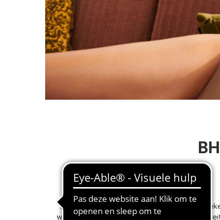
BH
Voel je te allen tijde comfortabel en zelfverze
wilt uittrekken? Jouw welzijn is onze toppriorit