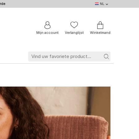
rde
NL
NL
DE
EN
IT
BE
FR
Mijn account
Verlanglijst
Winkelmand