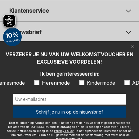
Klantenservice
Nieuwsbrief
10%
WAARDEBON
Uw e-mailadres
Uw 
Betaalwijzen
VERZEKER JE NU VAN UW WELKOMSTVOUCHER EN
Aanmelden
EXCLUSIEVE VOORDELEN!
Ik ben geïnteresseerd in:
Ik ben geïnteresseerd in:
Damesmode
Herenmode
Kindermode
amesmode
Herenmode
Kindermode
AD
ADIDAS
Door te klikken op Aanmelden ben ik het eens om de nieuwsbrief of
gepersonaliseerde reclame van de SCHIESSER GmbH te ontvangen en
sla ik acht op en accepteer ik hierbij ook de instructies en uitleg in de
Wij bezorgen met
Schrijf je nu in op de nieuwsbrief
Privacy Policy
, in het bijzonder de instructies onder het item
"Nieuwsbrief". Ik kan op elk gewenst moment de toestemming met
effect naar de toekomst intrekken.
Door te klikken op Aanmelden ben ik het eens om de nieuwsbrief of gepersonaliseerde
reclame van de SCHIESSER GmbH te ontvangen en sla ik acht op en accepteer ik hierbij
ook de instructies en uitleg in de
Privacy Policy
, in het bijzonder de instructies onder het
item "Nieuwsbrief". Ik kan op elk gewenst moment de toestemming met effect naar de
toekomst intrekken.