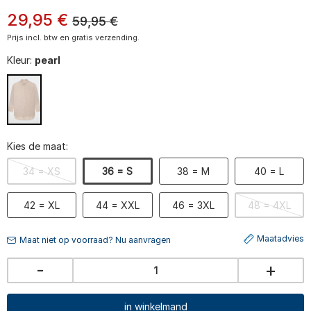
29
,
95
€
59,95
€
Prijs incl. btw en gratis verzending.
Kleur:
pearl
Kies de maat:
34 = XS
36 = S
38 = M
40 = L
42 = XL
44 = XXL
46 = 3XL
48 = 4XL
Maatadvies
Maat niet op voorraad? Nu aanvragen
-
+
in winkelmand