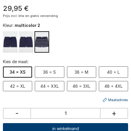
29
,
95
€
Prijs incl. btw en gratis verzending.
Kleur:
multicolor 2
Kies de maat:
34 = XS
36 = S
38 = M
40 = L
42 = XL
44 = XXL
46 = 3XL
48 = 4XL
Maatadvies
-
+
in winkelmand