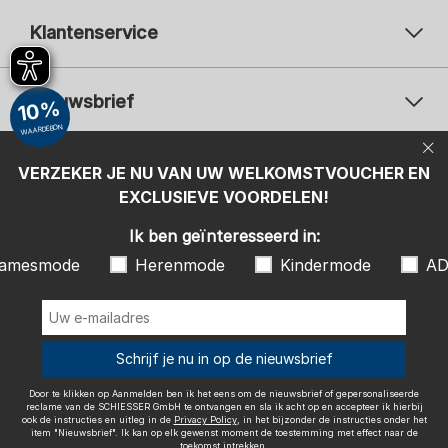
Klantenservice
Nieuwsbrief
10%
WAARDEBON
Uw e-mailadres
Uw 
Betaalwijzen
VERZEKER JE NU VAN UW WELKOMSTVOUCHER EN
Aanmelden
EXCLUSIEVE VOORDELEN!
Ik ben geïnteresseerd in:
Ik ben geïnteresseerd in:
Damesmode
Herenmode
Kindermode
amesmode
Herenmode
Kindermode
AD
ADIDAS
Door te klikken op Aanmelden ben ik het eens om de nieuwsbrief of
gepersonaliseerde reclame van de SCHIESSER GmbH te ontvangen en
sla ik acht op en accepteer ik hierbij ook de instructies en uitleg in de
Wij bezorgen met
Schrijf je nu in op de nieuwsbrief
Privacy Policy
, in het bijzonder de instructies onder het item
"Nieuwsbrief". Ik kan op elk gewenst moment de toestemming met
effect naar de toekomst intrekken.
Door te klikken op Aanmelden ben ik het eens om de nieuwsbrief of gepersonaliseerde
reclame van de SCHIESSER GmbH te ontvangen en sla ik acht op en accepteer ik hierbij
ook de instructies en uitleg in de
Privacy Policy
, in het bijzonder de instructies onder het
item "Nieuwsbrief". Ik kan op elk gewenst moment de toestemming met effect naar de
toekomst intrekken.