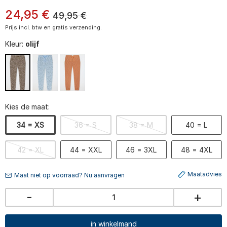
24
,
95
€
49,95
€
Prijs incl. btw en gratis verzending.
Kleur:
olijf
Kies de maat:
34 = XS
36 = S
38 = M
40 = L
42 = XL
44 = XXL
46 = 3XL
48 = 4XL
Maatadvies
Maat niet op voorraad? Nu aanvragen
-
+
in winkelmand