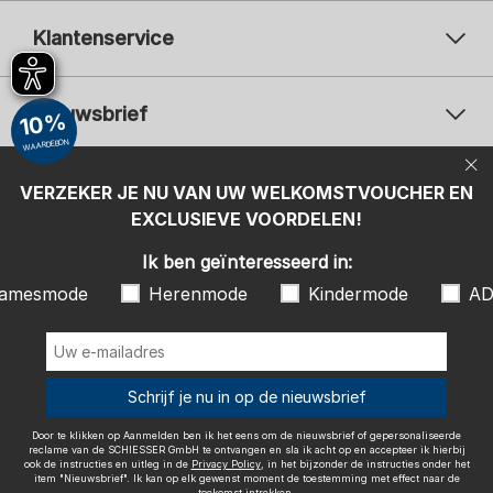
Klantenservice
Nieuwsbrief
10%
WAARDEBON
Uw e-mailadres
Uw 
Betaalwijzen
VERZEKER JE NU VAN UW WELKOMSTVOUCHER EN
Aanmelden
EXCLUSIEVE VOORDELEN!
Ik ben geïnteresseerd in:
Ik ben geïnteresseerd in:
Damesmode
Herenmode
Kindermode
amesmode
Herenmode
Kindermode
AD
ADIDAS
Door te klikken op Aanmelden ben ik het eens om de nieuwsbrief of
gepersonaliseerde reclame van de SCHIESSER GmbH te ontvangen en
sla ik acht op en accepteer ik hierbij ook de instructies en uitleg in de
Wij bezorgen met
Schrijf je nu in op de nieuwsbrief
Privacy Policy
, in het bijzonder de instructies onder het item
"Nieuwsbrief". Ik kan op elk gewenst moment de toestemming met
effect naar de toekomst intrekken.
Door te klikken op Aanmelden ben ik het eens om de nieuwsbrief of gepersonaliseerde
reclame van de SCHIESSER GmbH te ontvangen en sla ik acht op en accepteer ik hierbij
ook de instructies en uitleg in de
Privacy Policy
, in het bijzonder de instructies onder het
item "Nieuwsbrief". Ik kan op elk gewenst moment de toestemming met effect naar de
toekomst intrekken.