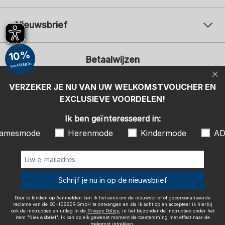
Nieuwsbrief
Uw e-mailadres
Uw 
10%
Betaalwijzen
Aanmelden
WAARDEBON
Ik ben geïnteresseerd in:
VERZEKER JE NU VAN UW WELKOMSTVOUCHER EN
EXCLUSIEVE VOORDELEN!
Damesmode
Herenmode
Kindermode
ADIDAS
Ik ben geïnteresseerd in:
Door te klikken op Aanmelden ben ik het eens om de nieuwsbrief of
amesmode
Herenmode
Kindermode
AD
gepersonaliseerde reclame van de SCHIESSER GmbH te ontvangen en
sla ik acht op en accepteer ik hierbij ook de instructies en uitleg in de
Wij bezorgen met
Privacy Policy
, in het bijzonder de instructies onder het item
"Nieuwsbrief". Ik kan op elk gewenst moment de toestemming met
effect naar de toekomst intrekken.
Schrijf je nu in op de nieuwsbrief
Door te klikken op Aanmelden ben ik het eens om de nieuwsbrief of gepersonaliseerde
reclame van de SCHIESSER GmbH te ontvangen en sla ik acht op en accepteer ik hierbij
ook de instructies en uitleg in de
Privacy Policy
, in het bijzonder de instructies onder het
item "Nieuwsbrief". Ik kan op elk gewenst moment de toestemming met effect naar de
Colofon
Algemene voorwaarden
Herroepingsrecht
toekomst intrekken.