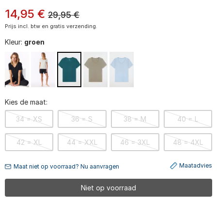
14
,
95
€
29,95
€
Prijs incl. btw en gratis verzending.
Kleur:
groen
Kies de maat:
34 = XS
36 = S
38 = M
40 = L
42 = XL
44 = XXL
46 = 3XL
48 = 4XL
Maatadvies
Maat niet op voorraad? Nu aanvragen
Niet op voorraad