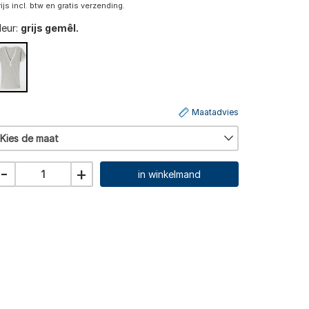
rijs incl. btw en gratis verzending.
leur:
grijs gemêl.
Maatadvies
Kies de maat
-
+
in winkelmand