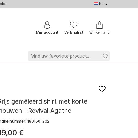
rde
NL
NL
DE
EN
IT
BE
FR
Mijn account
Verlanglijst
Winkelmand
rijs gemêleerd shirt met korte
mouwen - Revival Agathe
rtikelnummer:
180150-202
49
,
00
€