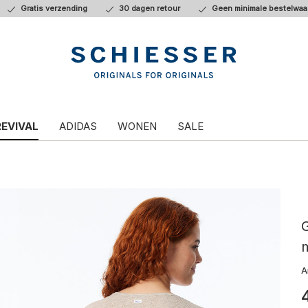
Gratis verzending
30 dagen retour
Geen minimale bestelwaa
REVIVAL
ADIDAS
WONEN
SALE
G
A