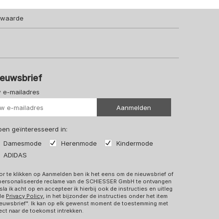
lwaarde
ieuwsbrief
 e-mailadres
Uw url
Aanmelden
 ben geïnteresseerd in:
Damesmode
Herenmode
Kindermode
ADIDAS
r te klikken op Aanmelden ben ik het eens om de nieuwsbrief of
personaliseerde reclame van de SCHIESSER GmbH te ontvangen
sla ik acht op en accepteer ik hierbij ook de instructies en uitleg
 de
Privacy Policy
, in het bijzonder de instructies onder het item
euwsbrief". Ik kan op elk gewenst moment de toestemming met
ect naar de toekomst intrekken.