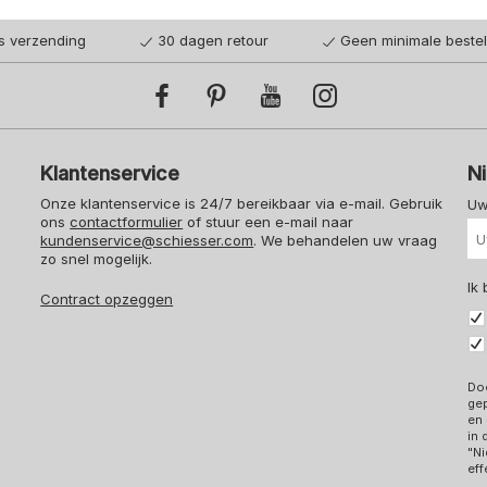
is verzending
30 dagen retour
Geen minimale beste
Klantenservice
N
Onze klantenservice is 24/7 bereikbaar via e-mail. Gebruik
Uw
ons
contactformulier
of stuur een e-mail naar
kundenservice@schiesser.com
. We behandelen uw vraag
zo snel mogelijk.
Ik
Contract opzeggen
Doo
ge
en 
in
"Ni
eff