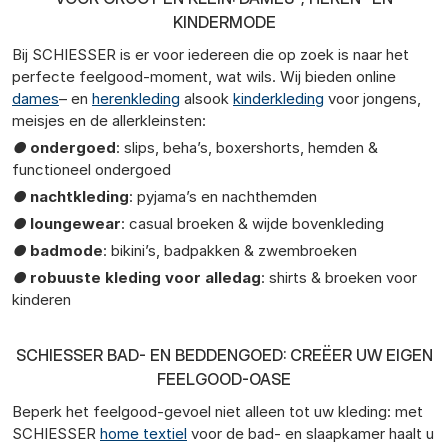
KINDERMODE
Bij SCHIESSER is er voor iedereen die op zoek is naar het
perfecte feelgood-moment, wat wils. Wij bieden online
dames
– en
herenkleding
alsook
kinderkleding
voor jongens,
meisjes en de allerkleinsten:
●
ondergoed
: slips, beha’s, boxershorts, hemden &
functioneel ondergoed
●
nachtkleding
: pyjama’s en nachthemden
●
loungewear
: casual broeken & wijde bovenkleding
●
badmode
: bikini’s, badpakken & zwembroeken
●
robuuste kleding voor alledag
: shirts & broeken voor
kinderen
SCHIESSER BAD- EN BEDDENGOED: CREËER UW EIGEN
FEELGOOD-OASE
Beperk het feelgood-gevoel niet alleen tot uw kleding: met
SCHIESSER
home textiel
voor de bad- en slaapkamer haalt u