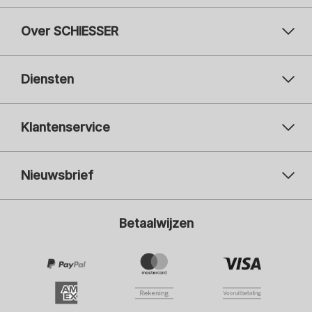
Over SCHIESSER
Diensten
Klantenservice
Nieuwsbrief
Uw e-mailadres
Uw 
Betaalwijzen
Aanmelden
Ik ben geïnteresseerd in:
Damesmode
Herenmode
Kindermode
ADIDAS