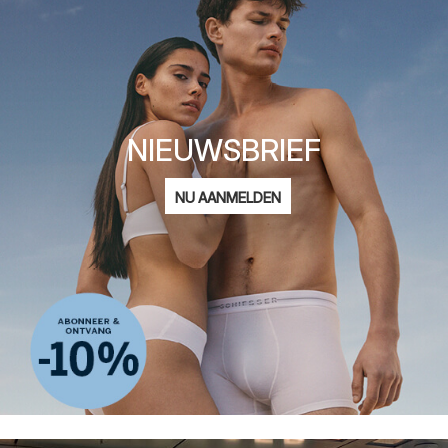
NIEUWSBRIEF
E-
NU AANMELDEN
mailadres
Ik ben geïnteresseerd in:
Damesmode
Herenmode
Kindermode
ADIDAS
Privacy Policy