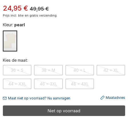
24
,
95
€
49,95
€
Prijs incl. btw en gratis verzending.
Kleur:
pearl
Kies de maat:
36 = S
38 = M
40 = L
42 = XL
44 = XXL
46 = 3XL
48 = 4XL
Maatadvies
Maat niet op voorraad? Nu aanvragen
Niet op voorraad