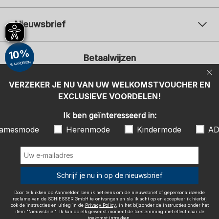
Nieuwsbrief
Uw e-mailadres
Uw 
10%
Betaalwijzen
Aanmelden
WAARDEBON
Ik ben geïnteresseerd in:
VERZEKER JE NU VAN UW WELKOMSTVOUCHER EN
EXCLUSIEVE VOORDELEN!
Damesmode
Herenmode
Kindermode
ADIDAS
Ik ben geïnteresseerd in:
Door te klikken op Aanmelden ben ik het eens om de nieuwsbrief of
amesmode
Herenmode
Kindermode
AD
gepersonaliseerde reclame van de SCHIESSER GmbH te ontvangen en
sla ik acht op en accepteer ik hierbij ook de instructies en uitleg in de
Wij bezorgen met
Privacy Policy
, in het bijzonder de instructies onder het item
"Nieuwsbrief". Ik kan op elk gewenst moment de toestemming met
effect naar de toekomst intrekken.
Schrijf je nu in op de nieuwsbrief
Door te klikken op Aanmelden ben ik het eens om de nieuwsbrief of gepersonaliseerde
reclame van de SCHIESSER GmbH te ontvangen en sla ik acht op en accepteer ik hierbij
ook de instructies en uitleg in de
Privacy Policy
, in het bijzonder de instructies onder het
item "Nieuwsbrief". Ik kan op elk gewenst moment de toestemming met effect naar de
Colofon
Algemene voorwaarden
Herroepingsrecht
toekomst intrekken.