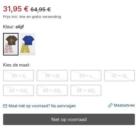
31
,
95
€
64,95
€
Prijs incl. btw en gratis verzending.
Kleur:
olijf
Kies de maat:
36 = S
38 = M
40 = L
42 = XL
44 = XXL
46 = 3XL
48 = 4XL
Maatadvies
Maat niet op voorraad? Nu aanvragen
Niet op voorraad