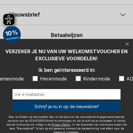
Nieuwsbrief
Uw e-mailadres
Uw 
10%
Betaalwijzen
Aanmelden
WAARDEBON
Ik ben geïnteresseerd in:
VERZEKER JE NU VAN UW WELKOMSTVOUCHER EN
EXCLUSIEVE VOORDELEN!
Damesmode
Herenmode
Kindermode
ADIDAS
Ik ben geïnteresseerd in:
Door te klikken op Aanmelden ben ik het eens om de nieuwsbrief of
amesmode
Herenmode
Kindermode
AD
gepersonaliseerde reclame van de SCHIESSER GmbH te ontvangen en
sla ik acht op en accepteer ik hierbij ook de instructies en uitleg in de
Wij bezorgen met
Privacy Policy
, in het bijzonder de instructies onder het item
"Nieuwsbrief". Ik kan op elk gewenst moment de toestemming met
effect naar de toekomst intrekken.
Schrijf je nu in op de nieuwsbrief
Door te klikken op Aanmelden ben ik het eens om de nieuwsbrief of gepersonaliseerde
reclame van de SCHIESSER GmbH te ontvangen en sla ik acht op en accepteer ik hierbij
ook de instructies en uitleg in de
Privacy Policy
, in het bijzonder de instructies onder het
item "Nieuwsbrief". Ik kan op elk gewenst moment de toestemming met effect naar de
Colofon
Algemene voorwaarden
Herroepingsrecht
toekomst intrekken.