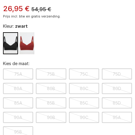
26
,
95
€
54,95
€
Prijs incl. btw en gratis verzending.
Kleur:
zwart
Kies de maat:
75A
75B
75C
75D
80A
80B
80C
80D
85A
85B
85C
85D
90A
90B
90C
95A
95B