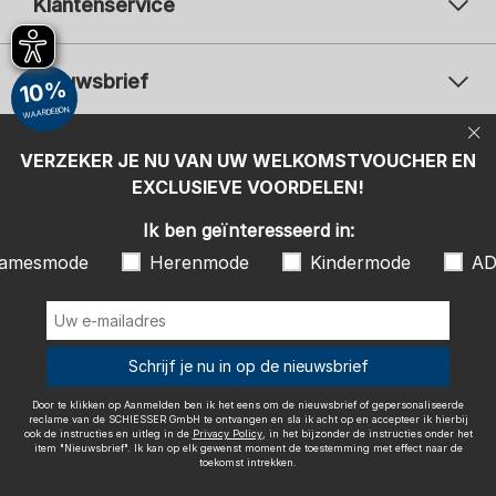
Klantenservice
Nieuwsbrief
10%
WAARDEBON
Uw e-mailadres
Uw 
Betaalwijzen
VERZEKER JE NU VAN UW WELKOMSTVOUCHER EN
Aanmelden
EXCLUSIEVE VOORDELEN!
Ik ben geïnteresseerd in:
Ik ben geïnteresseerd in:
Damesmode
Herenmode
Kindermode
amesmode
Herenmode
Kindermode
AD
ADIDAS
Door te klikken op Aanmelden ben ik het eens om de nieuwsbrief of
gepersonaliseerde reclame van de SCHIESSER GmbH te ontvangen en
sla ik acht op en accepteer ik hierbij ook de instructies en uitleg in de
Wij bezorgen met
Schrijf je nu in op de nieuwsbrief
Privacy Policy
, in het bijzonder de instructies onder het item
"Nieuwsbrief". Ik kan op elk gewenst moment de toestemming met
effect naar de toekomst intrekken.
Door te klikken op Aanmelden ben ik het eens om de nieuwsbrief of gepersonaliseerde
reclame van de SCHIESSER GmbH te ontvangen en sla ik acht op en accepteer ik hierbij
ook de instructies en uitleg in de
Privacy Policy
, in het bijzonder de instructies onder het
item "Nieuwsbrief". Ik kan op elk gewenst moment de toestemming met effect naar de
toekomst intrekken.