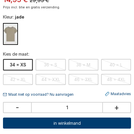
29,95
€
Prijs incl. btw en gratis verzending.
Kleur:
jade
Kies de maat:
34 = XS
36 = S
38 = M
40 = L
42 = XL
44 = XXL
46 = 3XL
48 = 4XL
Maatadvies
Maat niet op voorraad? Nu aanvragen
-
+
in winkelmand