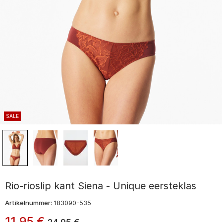
SALE
Rio-rioslip kant Siena - Unique eersteklas
Artikelnummer:
183090-535
11
,
95
€