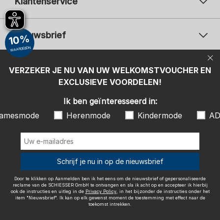
Klantenservice
Nieuwsbrief
10%
WAARDEBON
Uw e-mailadres
Uw 
Betaalwijzen
VERZEKER JE NU VAN UW WELKOMSTVOUCHER EN
Aanmelden
EXCLUSIEVE VOORDELEN!
Ik ben geïnteresseerd in:
Ik ben geïnteresseerd in:
Damesmode
Herenmode
Kindermode
amesmode
Herenmode
Kindermode
AD
ADIDAS
Door te klikken op Aanmelden ben ik het eens om de nieuwsbrief of
gepersonaliseerde reclame van de SCHIESSER GmbH te ontvangen en
sla ik acht op en accepteer ik hierbij ook de instructies en uitleg in de
Wij bezorgen met
Schrijf je nu in op de nieuwsbrief
Privacy Policy
, in het bijzonder de instructies onder het item
"Nieuwsbrief". Ik kan op elk gewenst moment de toestemming met
effect naar de toekomst intrekken.
Door te klikken op Aanmelden ben ik het eens om de nieuwsbrief of gepersonaliseerde
reclame van de SCHIESSER GmbH te ontvangen en sla ik acht op en accepteer ik hierbij
ook de instructies en uitleg in de
Privacy Policy
, in het bijzonder de instructies onder het
item "Nieuwsbrief". Ik kan op elk gewenst moment de toestemming met effect naar de
toekomst intrekken.