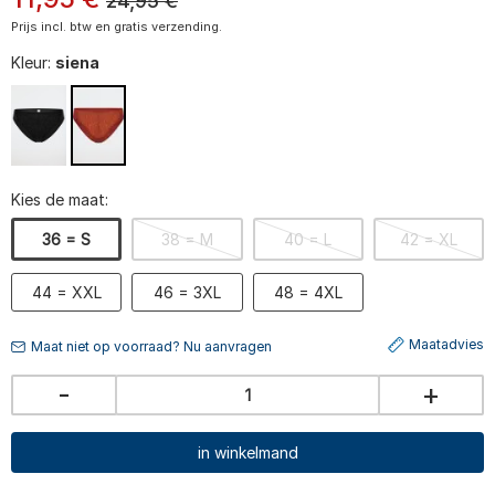
24,95
€
Prijs incl. btw en gratis verzending.
Kleur:
siena
Kies de maat:
36 = S
38 = M
40 = L
42 = XL
44 = XXL
46 = 3XL
48 = 4XL
Maatadvies
Maat niet op voorraad? Nu aanvragen
-
+
in winkelmand