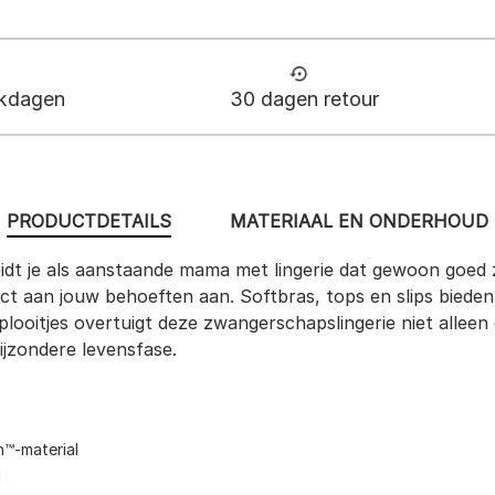
rkdagen
30 dagen retour
PRODUCTDETAILS
MATERIAAL EN ONDERHOUD
t je als aanstaande mama met lingerie dat gewoon goed zi
fect aan jouw behoeften aan. Softbras, tops en slips biede
ne plooitjes overtuigt deze zwangerschapslingerie niet alle
bijzondere levensfase.
h™-material
d