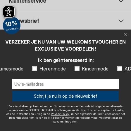
Klantenservice
Nieuwsbrief
10%
WAARDEBON
Uw e-mailadres
Uw 
Betaalwijzen
VERZEKER JE NU VAN UW WELKOMSTVOUCHER EN
Aanmelden
EXCLUSIEVE VOORDELEN!
Ik ben geïnteresseerd in:
Ik ben geïnteresseerd in:
Damesmode
Herenmode
Kindermode
amesmode
Herenmode
Kindermode
AD
ADIDAS
Door te klikken op Aanmelden ben ik het eens om de nieuwsbrief of
gepersonaliseerde reclame van de SCHIESSER GmbH te ontvangen en
sla ik acht op en accepteer ik hierbij ook de instructies en uitleg in de
Wij bezorgen met
Schrijf je nu in op de nieuwsbrief
Privacy Policy
, in het bijzonder de instructies onder het item
"Nieuwsbrief". Ik kan op elk gewenst moment de toestemming met
effect naar de toekomst intrekken.
Door te klikken op Aanmelden ben ik het eens om de nieuwsbrief of gepersonaliseerde
reclame van de SCHIESSER GmbH te ontvangen en sla ik acht op en accepteer ik hierbij
ook de instructies en uitleg in de
Privacy Policy
, in het bijzonder de instructies onder het
item "Nieuwsbrief". Ik kan op elk gewenst moment de toestemming met effect naar de
toekomst intrekken.