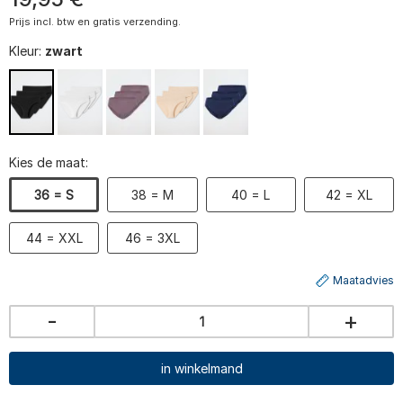
Prijs incl. btw en gratis verzending.
Kleur:
zwart
Kies de maat:
36 = S
38 = M
40 = L
42 = XL
44 = XXL
46 = 3XL
Maatadvies
-
+
in winkelmand