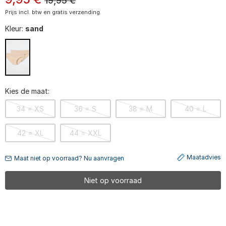
19,95
€
Prijs incl. btw en gratis verzending.
Kleur:
sand
Kies de maat:
34 = XS
36 = S
38 = M
40 = L
42 = XL
44 = XXL
Maatadvies
Maat niet op voorraad? Nu aanvragen
Niet op voorraad