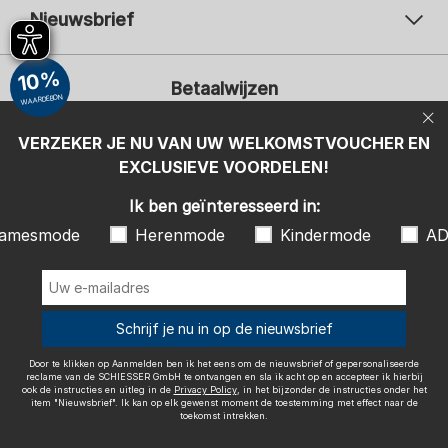
Nieuwsbrief
Uw e-mailadres
Uw 
10%
Betaalwijzen
Aanmelden
WAARDEBON
Ik ben geïnteresseerd in:
VERZEKER JE NU VAN UW WELKOMSTVOUCHER EN
EXCLUSIEVE VOORDELEN!
Damesmode
Herenmode
Kindermode
ADIDAS
Ik ben geïnteresseerd in:
Door te klikken op Aanmelden ben ik het eens om de nieuwsbrief of
amesmode
Herenmode
Kindermode
AD
gepersonaliseerde reclame van de SCHIESSER GmbH te ontvangen en
sla ik acht op en accepteer ik hierbij ook de instructies en uitleg in de
Wij bezorgen met
Privacy Policy
, in het bijzonder de instructies onder het item
"Nieuwsbrief". Ik kan op elk gewenst moment de toestemming met
effect naar de toekomst intrekken.
Schrijf je nu in op de nieuwsbrief
Door te klikken op Aanmelden ben ik het eens om de nieuwsbrief of gepersonaliseerde
reclame van de SCHIESSER GmbH te ontvangen en sla ik acht op en accepteer ik hierbij
ook de instructies en uitleg in de
Privacy Policy
, in het bijzonder de instructies onder het
item "Nieuwsbrief". Ik kan op elk gewenst moment de toestemming met effect naar de
Colofon
Algemene voorwaarden
Herroepingsrecht
toekomst intrekken.
Gegevensbescherming / Privacybeleid
Accessibility