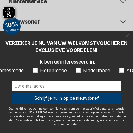
Klantenservice
Nieuwsbrief
10%
WAARDEBON
Uw e-mailadres
Uw 
Betaalwijzen
VERZEKER JE NU VAN UW WELKOMSTVOUCHER EN
Aanmelden
EXCLUSIEVE VOORDELEN!
Ik ben geïnteresseerd in:
Ik ben geïnteresseerd in:
Damesmode
Herenmode
Kindermode
amesmode
Herenmode
Kindermode
AD
ADIDAS
Door te klikken op Aanmelden ben ik het eens om de nieuwsbrief of
gepersonaliseerde reclame van de SCHIESSER GmbH te ontvangen en
sla ik acht op en accepteer ik hierbij ook de instructies en uitleg in de
Wij bezorgen met
Schrijf je nu in op de nieuwsbrief
Privacy Policy
, in het bijzonder de instructies onder het item
"Nieuwsbrief". Ik kan op elk gewenst moment de toestemming met
effect naar de toekomst intrekken.
Door te klikken op Aanmelden ben ik het eens om de nieuwsbrief of gepersonaliseerde
reclame van de SCHIESSER GmbH te ontvangen en sla ik acht op en accepteer ik hierbij
ook de instructies en uitleg in de
Privacy Policy
, in het bijzonder de instructies onder het
item "Nieuwsbrief". Ik kan op elk gewenst moment de toestemming met effect naar de
toekomst intrekken.