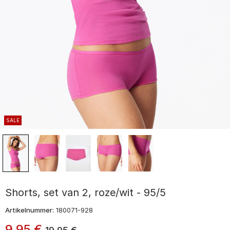
SALE
Shorts, set van 2, roze/wit - 95/5
Artikelnummer:
180071-928
9
,
95
€