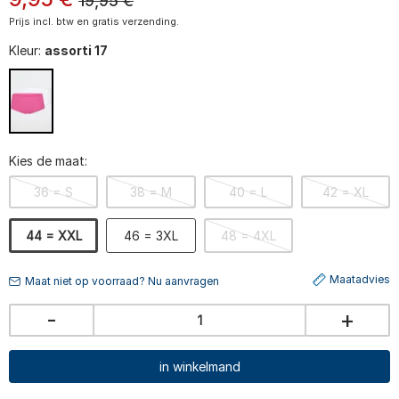
19,95
€
Prijs incl. btw en gratis verzending.
Kleur:
assorti 17
Kies de maat:
36 = S
38 = M
40 = L
42 = XL
44 = XXL
46 = 3XL
48 = 4XL
Maatadvies
Maat niet op voorraad? Nu aanvragen
-
+
in winkelmand