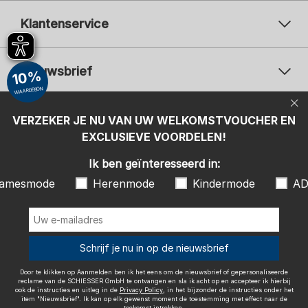
Klantenservice
Nieuwsbrief
10%
WAARDEBON
Uw e-mailadres
Uw 
Betaalwijzen
VERZEKER JE NU VAN UW WELKOMSTVOUCHER EN
Aanmelden
EXCLUSIEVE VOORDELEN!
Ik ben geïnteresseerd in:
Ik ben geïnteresseerd in:
Damesmode
Herenmode
Kindermode
amesmode
Herenmode
Kindermode
AD
ADIDAS
Door te klikken op Aanmelden ben ik het eens om de nieuwsbrief of
gepersonaliseerde reclame van de SCHIESSER GmbH te ontvangen en
sla ik acht op en accepteer ik hierbij ook de instructies en uitleg in de
Wij bezorgen met
Schrijf je nu in op de nieuwsbrief
Privacy Policy
, in het bijzonder de instructies onder het item
"Nieuwsbrief". Ik kan op elk gewenst moment de toestemming met
effect naar de toekomst intrekken.
Door te klikken op Aanmelden ben ik het eens om de nieuwsbrief of gepersonaliseerde
reclame van de SCHIESSER GmbH te ontvangen en sla ik acht op en accepteer ik hierbij
ook de instructies en uitleg in de
Privacy Policy
, in het bijzonder de instructies onder het
item "Nieuwsbrief". Ik kan op elk gewenst moment de toestemming met effect naar de
toekomst intrekken.