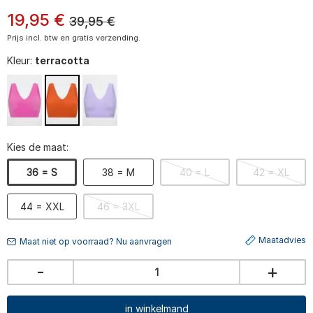
19
,
95
€
39,95
€
Prijs incl. btw en gratis verzending.
Kleur:
terracotta
Kies de maat:
36 = S
38 = M
40 = L
42 = XL
44 = XXL
46 = 3XL
Maatadvies
Maat niet op voorraad? Nu aanvragen
-
+
in winkelmand