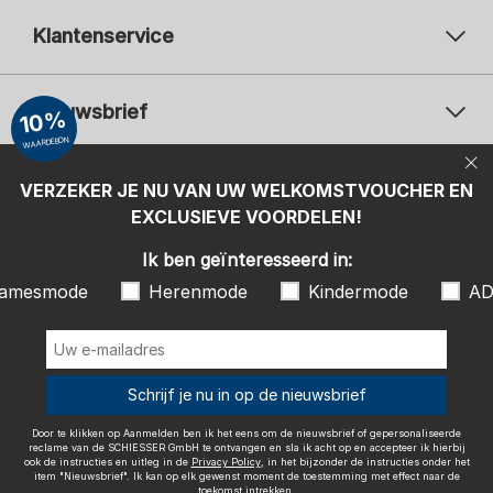
Klantenservice
Nieuwsbrief
10%
WAARDEBON
Uw e-mailadres
Uw 
Betaalwijzen
VERZEKER JE NU VAN UW WELKOMSTVOUCHER EN
Aanmelden
EXCLUSIEVE VOORDELEN!
Ik ben geïnteresseerd in:
Ik ben geïnteresseerd in:
Damesmode
Herenmode
Kindermode
amesmode
Herenmode
Kindermode
AD
ADIDAS
Door te klikken op Aanmelden ben ik het eens om de nieuwsbrief of
gepersonaliseerde reclame van de SCHIESSER GmbH te ontvangen en
sla ik acht op en accepteer ik hierbij ook de instructies en uitleg in de
Wij bezorgen met
Schrijf je nu in op de nieuwsbrief
Privacy Policy
, in het bijzonder de instructies onder het item
"Nieuwsbrief". Ik kan op elk gewenst moment de toestemming met
effect naar de toekomst intrekken.
Door te klikken op Aanmelden ben ik het eens om de nieuwsbrief of gepersonaliseerde
reclame van de SCHIESSER GmbH te ontvangen en sla ik acht op en accepteer ik hierbij
ook de instructies en uitleg in de
Privacy Policy
, in het bijzonder de instructies onder het
item "Nieuwsbrief". Ik kan op elk gewenst moment de toestemming met effect naar de
toekomst intrekken.