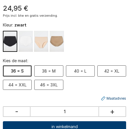
24
,
95
€
Prijs incl. btw en gratis verzending.
Kleur:
zwart
Kies de maat:
36 = S
38 = M
40 = L
42 = XL
44 = XXL
46 = 3XL
Maatadvies
-
+
in winkelmand