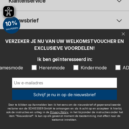
Klantenservice
Nieuwsbrief
10%
WAARDEBON
Uw e-mailadres
Uw 
Betaalwijzen
VERZEKER JE NU VAN UW WELKOMSTVOUCHER EN
Aanmelden
EXCLUSIEVE VOORDELEN!
Ik ben geïnteresseerd in:
Ik ben geïnteresseerd in:
Damesmode
Herenmode
Kindermode
amesmode
Herenmode
Kindermode
AD
ADIDAS
Door te klikken op Aanmelden ben ik het eens om de nieuwsbrief of
gepersonaliseerde reclame van de SCHIESSER GmbH te ontvangen en
sla ik acht op en accepteer ik hierbij ook de instructies en uitleg in de
Wij bezorgen met
Schrijf je nu in op de nieuwsbrief
Privacy Policy
, in het bijzonder de instructies onder het item
"Nieuwsbrief". Ik kan op elk gewenst moment de toestemming met
effect naar de toekomst intrekken.
Door te klikken op Aanmelden ben ik het eens om de nieuwsbrief of gepersonaliseerde
reclame van de SCHIESSER GmbH te ontvangen en sla ik acht op en accepteer ik hierbij
ook de instructies en uitleg in de
Privacy Policy
, in het bijzonder de instructies onder het
item "Nieuwsbrief". Ik kan op elk gewenst moment de toestemming met effect naar de
toekomst intrekken.