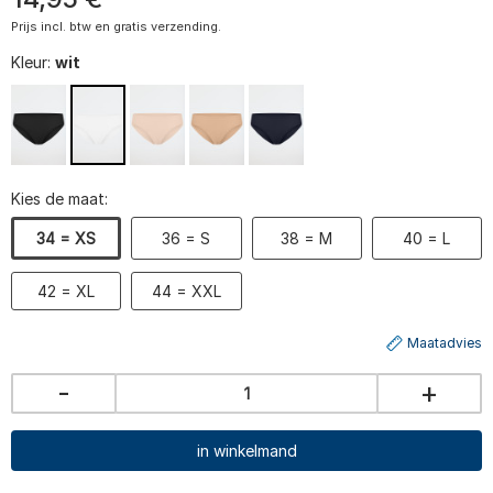
Prijs incl. btw en gratis verzending.
Kleur:
wit
Kies de maat:
34 = XS
36 = S
38 = M
40 = L
42 = XL
44 = XXL
Maatadvies
-
+
in winkelmand