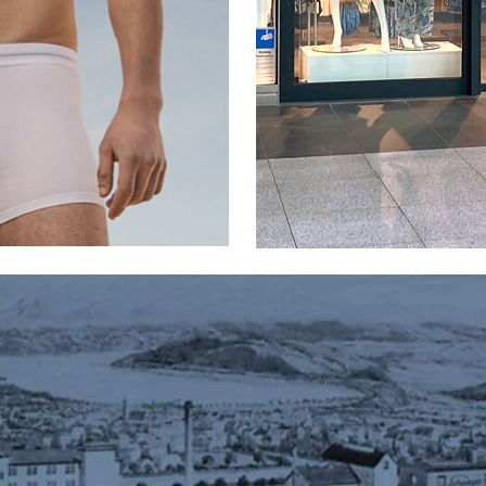
s
in:
dermode
ADIDAS