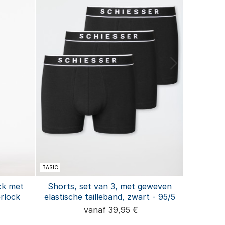
BASIC
SALE
ck met
Shorts, set van 3, met geweven
Lange py
rlock
elastische tailleband, zwart - 95/5
vanaf 39,95 €