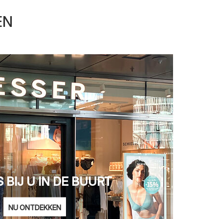
EN
 BIJ U IN DE BUURT
NU ONTDEKKEN