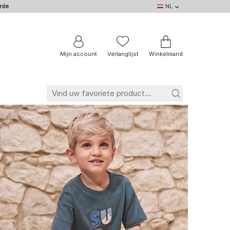
rde
NL
NL
DE
EN
IT
BE
FR
Mijn account
Verlanglijst
Winkelmand