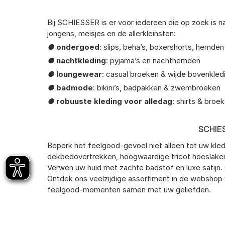
Bij SCHIESSER is er voor iedereen die op zoek is 
jongens, meisjes en de allerkleinsten:
●
ondergoed
: slips, beha’s, boxershorts, hemde
●
nachtkleding
: pyjama’s en nachthemden
●
loungewear
: casual broeken & wijde bovenkled
●
badmode
: bikini’s, badpakken & zwembroeken
●
robuuste kleding voor alledag
: shirts & broe
SCHIE
Beperk het feelgood-gevoel niet alleen tot uw k
dekbedovertrekken, hoogwaardige tricot hoeslake
Verwen uw huid met zachte badstof en luxe satijn
Ontdek ons veelzijdige assortiment in de webshop 
feelgood-momenten samen met uw geliefden.