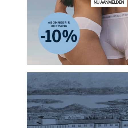
E-
NU AANMELDEN
mailadre
Ik ben geïnteresseerd 
Damesmode
Herenmode
Kin
Privacy Policy