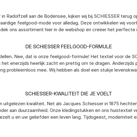
 in Radolfzell aan de Bodensee, kijken wij bij SCHIESSER terug o
ogwaardige feelgood-mode voor alledag. Deze ontwikkelen wij voo
Ontdek ons assortiment hier in de webshop en creëer het perfe
DE SCHIESSER FEELGOOD-FORMULE
odellen. Nee, dat is onze feelgood-formule! Het textiel voor 
s het enerzijds heerlijk zacht en prettig om te dragen. Anderzijd
ing probleemloos mee. Wij hebben als doel een stukje levenskwal
SCHIESSER-KWALITEIT DIE JE VOELT
 uitgelezen kwaliteit. Net als Jacques Schiesser in 1875 hechte
nder aan duurzaamheid. Onze kledingstukken en ons huistextiel ve
ezelt u en uw geliefden een leven lang. Tijdsgeest, moderniteit 