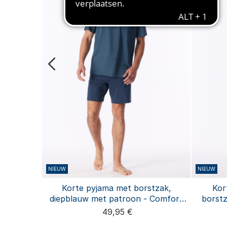
NIEUW
NIEUW
mouwen,
Korte pyjama met borstzak,
Kor
entials
diepblauw met patroon - Comfort
borstz
Essentials
49,95 €