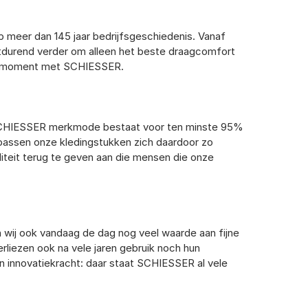
p meer dan 145 jaar bedrijfsgeschiedenis. Vanaf
rtdurend verder om alleen het beste draagcomfort
cte moment met SCHIESSER.
de SCHIESSER merkmode bestaat voor ten minste 95%
s passen onze kledingstukken zich daardoor zo
iteit terug te geven aan die mensen die onze
n wij ook vandaag de dag nog veel waarde aan fijne
rliezen ook na vele jaren gebruik noch hun
en innovatiekracht: daar staat SCHIESSER al vele