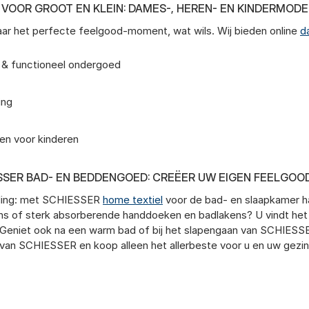
VOOR GROOT EN KLEIN: DAMES-, HEREN- EN KINDERMODE
naar het perfecte feelgood-moment, wat wils. Wij bieden online
d
n & functioneel ondergoed
ing
ken voor kinderen
SSER BAD- EN BEDDENGOED: CREËER UW EIGEN FEELGOO
leding: met SCHIESSER
home textiel
voor de bad- en slaapkamer haa
ns of sterk absorberende handdoeken en badlakens? U vindt he
. Geniet ook na een warm bad of bij het slapengaan van SCHIESS
van SCHIESSER en koop alleen het allerbeste voor u en uw gezin,