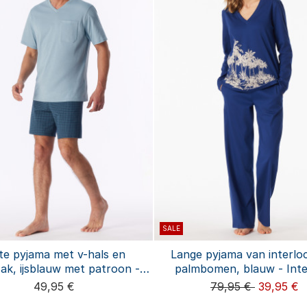
SALE
te pyjama met v-hals en
Lange pyjama van interlo
ak, ijsblauw met patroon -
palmbomen, blauw - Inte
Comfort Essentials
49,95 €
79,95 €
39,95 €