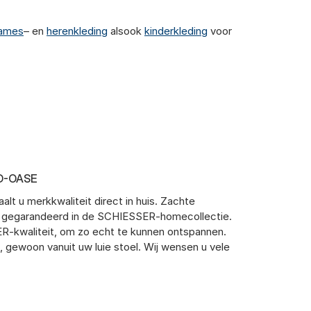
ames
– en
herenkleding
alsook
kinderkleding
voor
D-OASE
lt u merkkwaliteit direct in huis. Zachte
t gegarandeerd in de SCHIESSER-homecollectie.
ER-kwaliteit, om zo echt te kunnen ontspannen.
 gewoon vanuit uw luie stoel. Wij wensen u vele