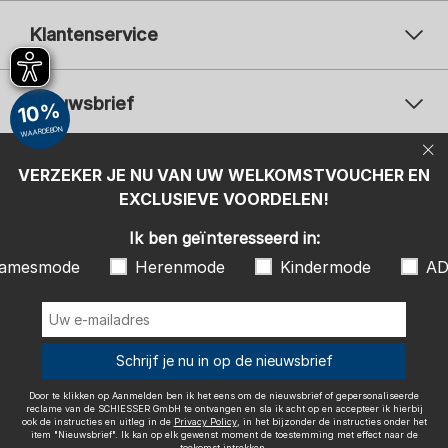
Klantenservice
Nieuwsbrief
10%
WAARDEBON
Uw e-mailadres
Uw 
Betaalwijzen
VERZEKER JE NU VAN UW WELKOMSTVOUCHER EN
Aanmelden
EXCLUSIEVE VOORDELEN!
Ik ben geïnteresseerd in:
Ik ben geïnteresseerd in:
Damesmode
Herenmode
Kindermode
amesmode
Herenmode
Kindermode
AD
ADIDAS
Door te klikken op Aanmelden ben ik het eens om de nieuwsbrief of
gepersonaliseerde reclame van de SCHIESSER GmbH te ontvangen en
sla ik acht op en accepteer ik hierbij ook de instructies en uitleg in de
Wij bezorgen met
Schrijf je nu in op de nieuwsbrief
Privacy Policy
, in het bijzonder de instructies onder het item
"Nieuwsbrief". Ik kan op elk gewenst moment de toestemming met
effect naar de toekomst intrekken.
Door te klikken op Aanmelden ben ik het eens om de nieuwsbrief of gepersonaliseerde
reclame van de SCHIESSER GmbH te ontvangen en sla ik acht op en accepteer ik hierbij
ook de instructies en uitleg in de
Privacy Policy
, in het bijzonder de instructies onder het
item "Nieuwsbrief". Ik kan op elk gewenst moment de toestemming met effect naar de
toekomst intrekken.