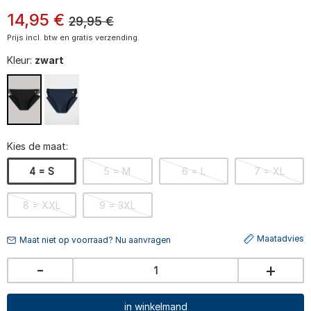
14
,
95
€
29,95
€
Prijs incl. btw en gratis verzending.
Kleur:
zwart
Kies de maat:
4 = S
5 = M
6 = L
7 = XL
8 = XXL
9 = 3XL
Maatadvies
Maat niet op voorraad? Nu aanvragen
-
+
in winkelmand