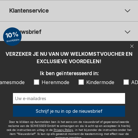
Klantenservice
Nieuwsbrief
10%
WAARDEBON
Uw e-mailadres
Uw 
Betaalwijzen
VERZEKER JE NU VAN UW WELKOMSTVOUCHER EN
Aanmelden
EXCLUSIEVE VOORDELEN!
Ik ben geïnteresseerd in:
Ik ben geïnteresseerd in:
Damesmode
Herenmode
Kindermode
amesmode
Herenmode
Kindermode
AD
ADIDAS
Door te klikken op Aanmelden ben ik het eens om de nieuwsbrief of
gepersonaliseerde reclame van de SCHIESSER GmbH te ontvangen en
sla ik acht op en accepteer ik hierbij ook de instructies en uitleg in de
Wij bezorgen met
Schrijf je nu in op de nieuwsbrief
Privacy Policy
, in het bijzonder de instructies onder het item
"Nieuwsbrief". Ik kan op elk gewenst moment de toestemming met
effect naar de toekomst intrekken.
Door te klikken op Aanmelden ben ik het eens om de nieuwsbrief of gepersonaliseerde
reclame van de SCHIESSER GmbH te ontvangen en sla ik acht op en accepteer ik hierbij
ook de instructies en uitleg in de
Privacy Policy
, in het bijzonder de instructies onder het
item "Nieuwsbrief". Ik kan op elk gewenst moment de toestemming met effect naar de
toekomst intrekken.