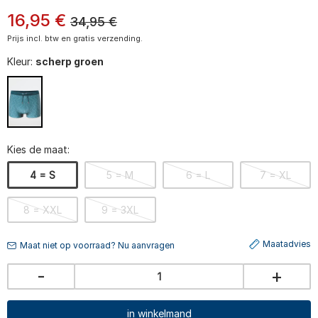
16
,
95
€
34,95
€
Prijs incl. btw en gratis verzending.
Kleur:
scherp groen
Kies de maat:
4 = S
5 = M
6 = L
7 = XL
8 = XXL
9 = 3XL
Maatadvies
Maat niet op voorraad? Nu aanvragen
-
+
in winkelmand